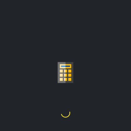
КАЛЬКУЛЯТАР КОШТУ
ЗОЛАТА ЗА ГРАМ
$80.32
1
Грам
=
цэны абнаўляюцца з:
Br4,270.70/тройская унцыя
Выбраць Карат Золата
24K
22K
21K
20K
18K
14K
10K
9K
1
2
3
4
5
6
7
8
9