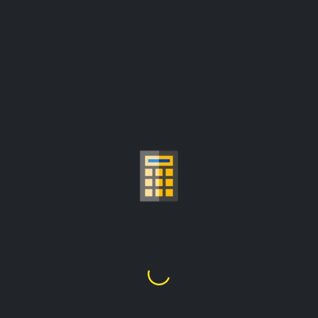
ORA DEL PRECIO 
GRAMO
$253,039.11
1
Onza Troy
=
Los precios se actualizan desde:
$253,039.11/onza troy
Elegir Quilates De Oro
21K
20K
18K
14
2
5