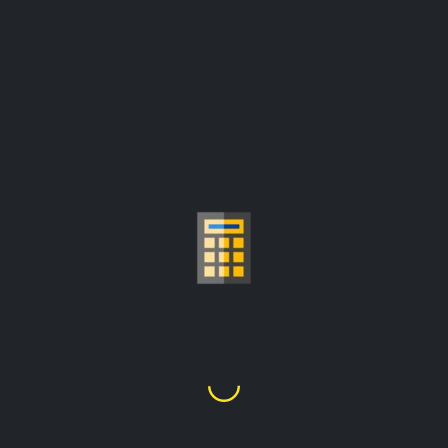
سعر الذهب لكل جرام
حاسبة
د.ا74.22
1
غرام
=
الأسعار محدثة من:
د.ا3,077.98/أونصة
اختر قيراط الذهب
24K
22K
21K
20K
18K
14K
10K
9K
1
2
3
4
5
6
7
8
9