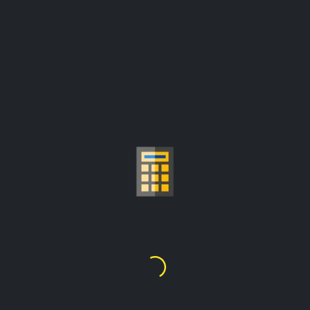
SI I ÇMIMIT TË A
€3,057.38
1
Ons Troje
=
çmimet përditësohen nga:
€3,670.32/ons troje
Zgjidhni Karat Ari
21K
20K
18K
14
2
5
8