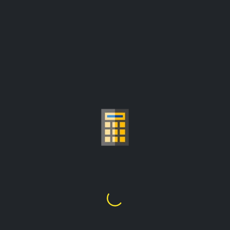
سعر الذهب لكل جرام
حاسبة
ل.د16,168.14
1
أونصة
=
الأسعار محدثة من:
ل.د27,637.85/أونصة
اختر قيراط الذهب
24K
22K
21K
20K
18K
14K
10K
9K
1
2
3
4
5
6
7
8
9