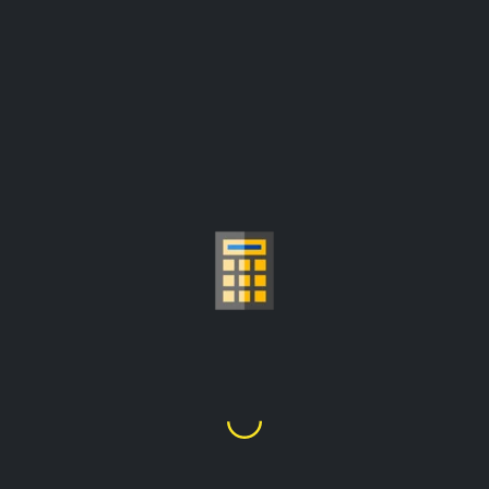
CALCULATRICE DU
PRIX DE L'OR AU GRAMME
Fr1,016,842.03
1
Once Troy
=
les prix sont mis à jour à partir de :
Fr2,438,470.11/once troy
Choisir Le Carat D'or
24K
22K
21K
20K
18K
14K
10K
9K
1
2
3
4
5
6
7
8
9