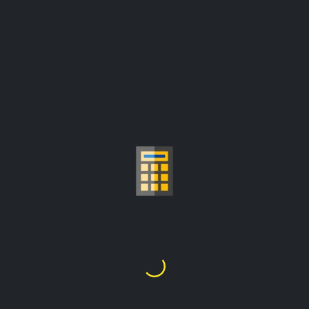
CALCULATRICE DU
PRIX DE L'OR AU GRAMME
Fr2,053,477.49
1
Once Troy
=
les prix sont mis à jour à partir de :
Fr2,465,159.05/once troy
Choisir Le Carat D'or
24K
22K
21K
20K
18K
14K
10K
9K
1
2
3
4
5
6
7
8
9