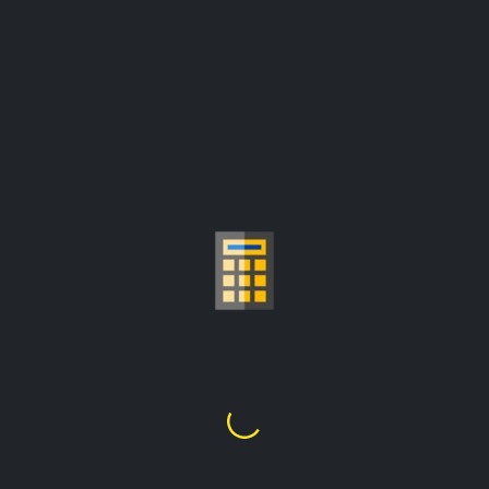
CALCULATRICE DU
PRIX DE L'OR AU GRAMME
Fr905,380.38
1
Once Troy
=
les prix sont mis à jour à partir de :
Fr2,414,347.68/once troy
Choisir Le Carat D'or
24K
22K
21K
20K
18K
14K
10K
9K
1
2
3
4
5
6
7
8
9