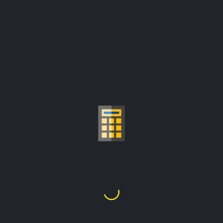
TOR FOR GULLPRI
kr994.88
1
Gram
=
prisene er oppdatert fra:
kr41,259.01/troy unse
Velg Gullkarat
21K
20K
18K
14
2
5
8