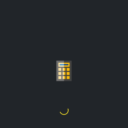
KALKULATOR FOR
GULLPRIS PER GRAM
kr1,307,376.42
1
Kilo
=
prisene er oppdatert fra:
kr40,663.95/troy unse
Velg Gullkarat
24K
22K
21K
20K
18K
14K
10K
9K
1
2
3
4
5
6
7
8
9