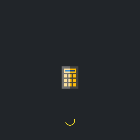
سعر الذهب لكل جرام
حاسبة
ر.ق296.04
1
غرام
=
الأسعار محدثة من:
ر.ق15,740.09/أونصة
اختر قيراط الذهب
24K
22K
21K
20K
18K
14K
10K
9K
1
2
3
4
5
6
7
8
9