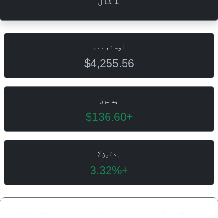
1 کال
اوسنۍ بیه
$4,255.56
بدلون
+$136.60
بدلون٪
+3.32%
نرخونه ښودل شوي د سرو زرو د نرخونو په اساس تاریخي معلومات