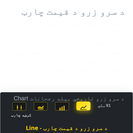
د سرو زرو د قیمت چارټ
د وخت په تیریدو سره د سرو زرو د نرخ
رجحانات
د دې متقابل چارټ سره د سرو زرو
قیمتونو تاریخ سپړنه. د مختلفو دورې
په جریان کې د سرو زرو نرخونو کې
تسکرې او رجحانات تعقیب کړئ.
د سرو زرو تاریخي بیله رجحانات Chart
91 ټکي
کرښه چارټ