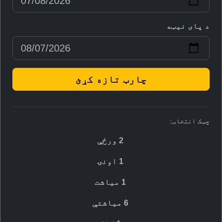
د پای نیټه
چارټ تازه کړئ
چټک انتخاب:
2 ورځې
1 اونۍ
1 میاشت
6 مياشتې