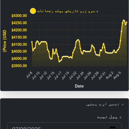
د نیټې لړۍ پیښې
د پیل نیټه