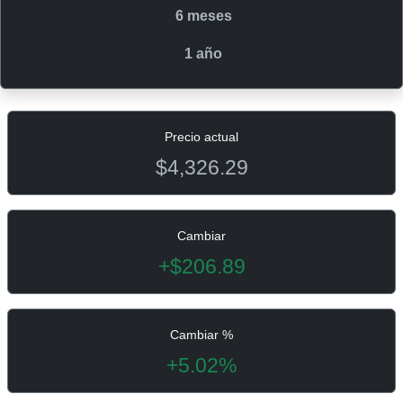
6 meses
1 año
Precio actual
$4,326.29
Cambiar
+$206.89
Cambiar %
+5.02%