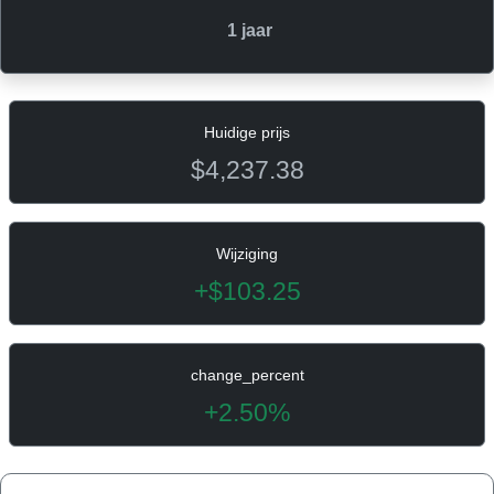
1 jaar
Huidige prijs
$4,237.38
Wijziging
+$103.25
change_percent
+2.50%