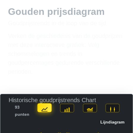
Gouden prijsdiagram
Goudprijstrends in de loop van de tijd
Verken de geschiedenis van de goudprijzen
met deze interactieve grafiek. Volg
schommelingen en trends in
goudpercentages gedurende verschillende
perioden.
Historische goudprijstrends Chart
93
punten
Lijndiagram