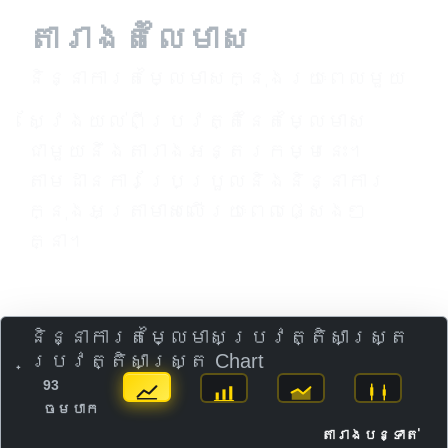
តារាងតំលៃមាស
និន្នាការតម្លៃមាសក្នុងរយៈពេលមួយ
ស្វែងយល់ពីប្រវត្តិនៃតម្លៃមាស
ជាមួយនឹងតារាងអន្តរកម្មនេះ។
តាមដានការប្រែប្រួលនិងនិន្នាការ
ក្នុងអត្រាមាសលើរយៈពេលផ្សេងៗ
គ្នា។
និន្នាការតម្លៃមាសប្រវត្តិសាស្ត្រ
ប្រវត្តិសាស្ត្រ Chart
93
ចមបាក
តារាងបន្ទាត់