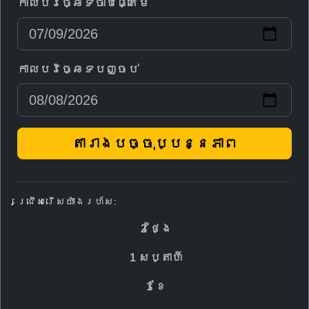
កាលបរិច្ឆេទចាប់ផ្តើម
កាលបរិច្ឆេទបញ្ចប់
តារាងបច្ចុប្បន្នភាព
ជ្រើសរើសយ៉ាងរហ័ស:
2 ថ្ងៃ
1 សប្តាហ៍
1 ខែ