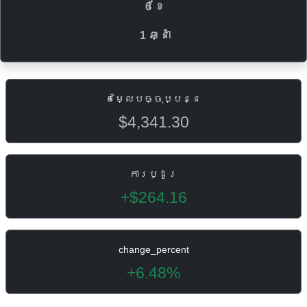
6 ខែ
1 ឆ្នាំ
តម្លៃបច្ចុប្បន្ន
$4,341.30
ការប្ដូរ
+$264.16
change_percent
+6.48%