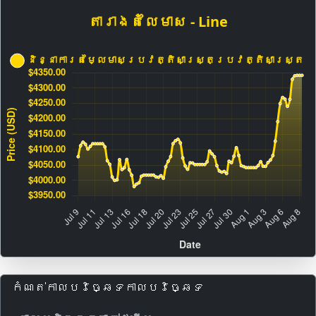
កំណត់កាលបរិច្ឆេទកាលបរិច្ឆេទ