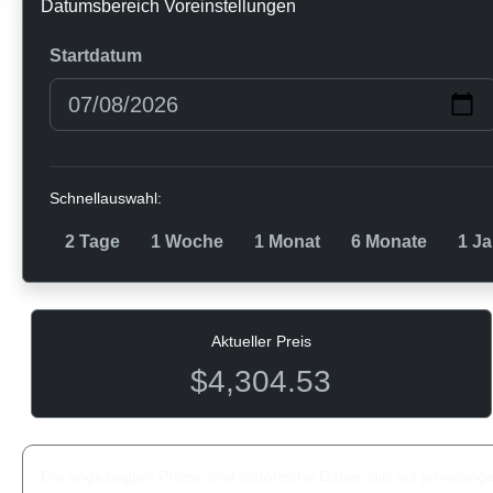
Datumsbereich Voreinstellungen
Startdatum
Schnellauswahl:
2 Tage
1 Woche
1 Monat
6 Monate
1 Ja
Aktueller Preis
$4,304.53
Die angezeigten Preise sind historische Daten, die auf jahrelan