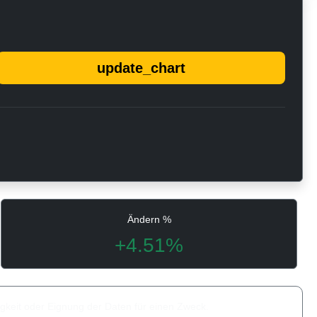
update_chart
Ändern %
+4.51%
igkeit oder Eignung der Daten für einen Zweck.