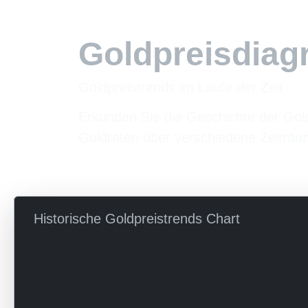
Goldpreisdia
Goldpreistrends im Laufe der Zeit
Erkunden Sie die Geschichte der Gol
Goldraten über verschiedene Zeiträu
Historische Goldpreistrends Chart