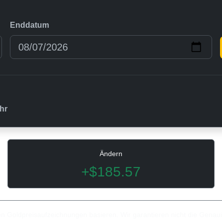
Enddatum
hr
Ändern
+$185.57
gen Goldpreisaufzeichnungen basieren. Wir garantieren nicht die Genau