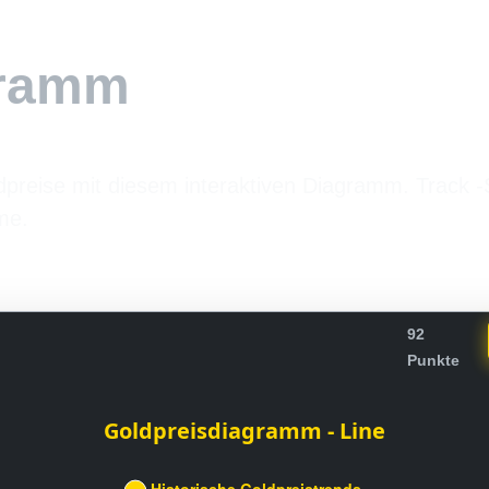
gramm
dpreise mit diesem interaktiven Diagramm. Track
me.
92
Punkte