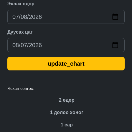
Эхлэх өдөр
Дуусах цаг
update_chart
Ясхан сонгох:
2 өдөр
1 долоо хоног
1 сар