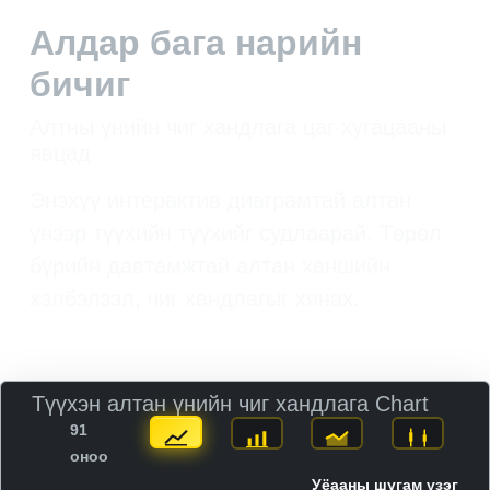
Алдар бага нарийн
бичиг
Алтны үнийн чиг хандлага цаг хугацааны
явцад
Энэхүү интерактив диаграмтай алтан
үнээр түүхийн түүхийг судлаарай. Төрөл
бүрийн давтамжтай алтан ханшийн
хэлбэлзэл, чиг хандлагыг хянах.
Түүхэн алтан үнийн чиг хандлага Chart
91
оноо
Уёааны шугам үзэг