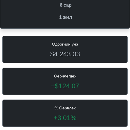
6 сар
1 жил
Одоогийн үнэ
$4,243.03
Өөрчлөгдөх
+$124.07
% Өөрчлөх
+3.01%