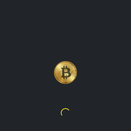
ACTUALIZACIONES EN
TIEMPO REAL SOBRE EL
VALOR ETH
Ethereum
$1,916.08
L51,379.45
rastreador de precios de ethereum: actualizaciones en
tiempo real sobre el valor eth