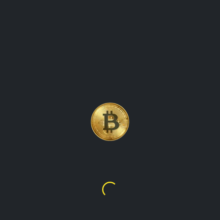
OGRÁFICOS GLOBALES
ncontrar información actualizada sobre el valor de las cripto
ión general completa del mercado criptográfico, que muestra los
sea comerciante, inversionista o simplemente curioso acerca de 
namos datos en tiempo real sobre bitcoin, ethereum, binance co
alor global. nuestra interfaz fácil de usar le permite seleccionar
aís. Con nuestro sitio web, puede estar al tanto de los últimos
re.
um
BNB
XRP
67
$594.68
$1.05
6.43
L15,935.47
L28.15