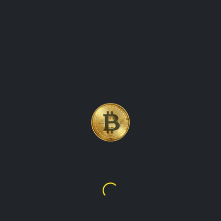
PRECIO DE LA MONEDA DE
CRIPTOMONEDA SHIBA INU
(SHIB)
Shiba Inu
$0.00000
L0.00013
obtenga las últimas actualizaciones en tiempo real sobre el
valor de la moneda digital shiba inu, shib, y manténgase
informado sobre los movimientos de sus precios.