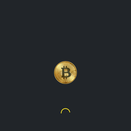
খবৰ ৰখা
Solana
$72.65
₹6,913.99