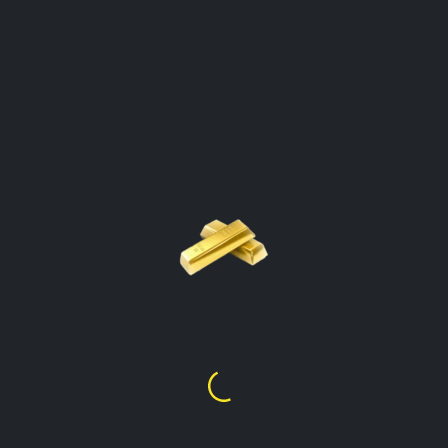
د سروم محاسب د سرو زرو بيه
Afghanistan
د کیلکولیټر خلاصولو لپاره د سرو
زرو ډول باندې کلیک وکړئ
د سرو زرو بیه
24k
؋
8,961.72
د سرو زرو بیه
22k
؋
8,208.94
د سرو زرو بیه
21k
؋
7,841.51