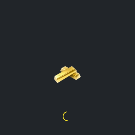
PRECIO DE ORO POR
CALCULADORA DE
GRAMOS
Dominican Republic
Haga Clic En El Tipo De Oro Para Abrir
La Calculadora
Precio De Oro Por Gramo
24k
$
8,150.82
Precio De Oro Por Gramo
22k
$
7,466.15
Precio De Oro Por Gramo
21k