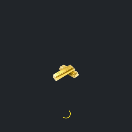
PRECIO DE ORO POR
CALCULADORA DE
GRAMOS
Venezuela
Haga Clic En El Tipo De Oro Para Abrir La
Calculadora
Precio De Oro Por Gramo
24k
Bs F
139.58
Precio De Oro Por Gramo
22k
Bs F
127.85