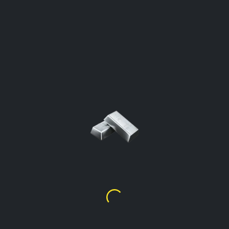
SUDRABA DIENAS CEN
PAR GRAMU
Latvia
Noklikšķiniet, Lai Atvērtu Kalkulatoru
Sudraba Cena Par Gramu %99.9
Ls
1.97
Sudraba Cena Par Gramu %92.5 (Sterling
Ls
1.82
Sudraba Cena Par Gramu %90