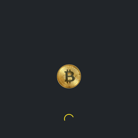
IZADO DE LA CRIPTOM
X)
Avalanche
$6.42
L172.08
y su movimiento de precios