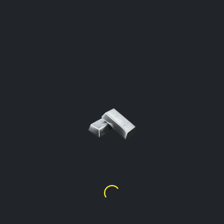
AGELIJKSE ZILVERPRI
PER GRAM
Sint Maarten
Klik Om De Rekenmachine Te Openen
Zilverprijs Per Gram %99.9
ƒ
3.65
Zilverprijs Per Gram %92.5 (Sterling)
ƒ
3.38
Zilverprijs Per Gram %90