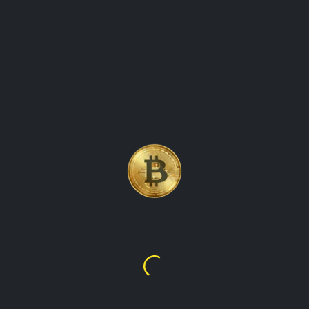
LITECOIN (LTC)
KRYPTOWÄHRUNGSMÜNZENPR
DIE DIE PREISBEWEGUNGEN
VERFOLGEN
Litecoin
$45.55
€39.43
übersicht über litecoin (ltc), eine beliebte kryptowährung,
die 2011 von charlie lee entwickelt wurde. Es untersucht die
Funktionen und Anwendungsfälle von Litecoin sowie seine
Geschichte und jüngsten Preisbewegungen. Der Artikel soll