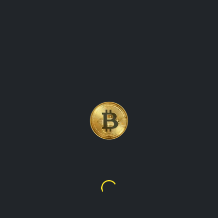
LITECOIN (LTC)
CRYPTOCURRENCY MYNT
VERÐUPPFÆRSLUR HALDA
UTAN UM VERÐBREYTINGAR
Litecoin
$45.69
kr5,615.31
yfirlit yfir litecoin (ltc), vinsælan dulritunargjaldmiðil sem var
búinn til árið 2011 af charlie lee. það kannar eiginleika og
notkunartilvik litecoin, sem og sögu þess og nýlegar
verðbreytingar. Greinin miðar að því að veita lesendum