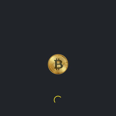
AGGIORNAMENTI DEI PREZZI
DELLE MONETE DI
CRIPTOVALUTA LITECOIN
(LTC) CHE TENGONO
TRACCIA DEI MOVIMENTI DEI
PREZZI
Litecoin
$45.51
€39.40
panoramica di litecoin (ltc), una popolare criptovaluta creata