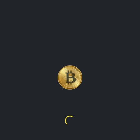
DIN'NY TAHIRY LITECOI
NY TSENAM-BOLA CRY
Litecoin
$45.05
MT2,873.52
laza izay noforonin'i charlie lee tamin'ny taona 2011. mandinika 
 vao haingana. Ny lahatsoratra dia mikendry ny hanome ny mpa
y tsena isan-karazany.