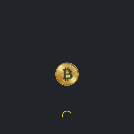
تحديثات أسعار عملة لايتكوين (LTC)
للعملات المشفرة لتتبع تحركات
الأسعار
Litecoin
$45.51
﷼10,843.81
نظرة عامة على الليتكوين (ltc) ، وهي عملة مشفرة مشهورة تم
إنشاؤها في عام 2011 بواسطة تشارلي لي. يستكشف ميزات
وحالات استخدام اللايتكوين ، بالإضافة إلى تاريخه وحركات الأسعار
الأخيرة. تهدف المقالة إلى تزويد القراء برؤى قيمة عن عالم
الليتكوين وكيف يتأثر سعره بعوامل السوق المختلفة.