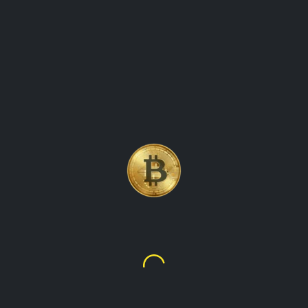
การอัปเดตราคาเหรียญ
CRYPTOCURRENCY LITECOIN
(LTC) ติดตามความเคลื่อนไหว
ของราคา
Litecoin
$45.83
฿1,512.32
ภาพรวมของ litecoin (ltc) ซึ่งเป็นสกุลเงินดิจิทัลยอดนิยมที่สร้าง
ขึ้นในปี 2554 โดย charlie lee สำรวจคุณสมบัติและกรณีการ
ใช้งานของ litecoin ตลอดจนประวัติและการเคลื่อนไหวของ
ราคาล่าสุด บทความนี้มีจุดมุ่งหมายเพื่อให้ผู้อ่านได้รับข้อมูล