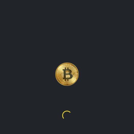
 КРІПТОВАЛЮТА ОНОВЛ
ЕННЯ РУХУ ЦІН
Litecoin
$45.52
₴2,038.86
, створеної в 2011 році Чарлі Лі. він досліджує особливості т
еті надати читачам цінну інформацію про світ litecoin і про те