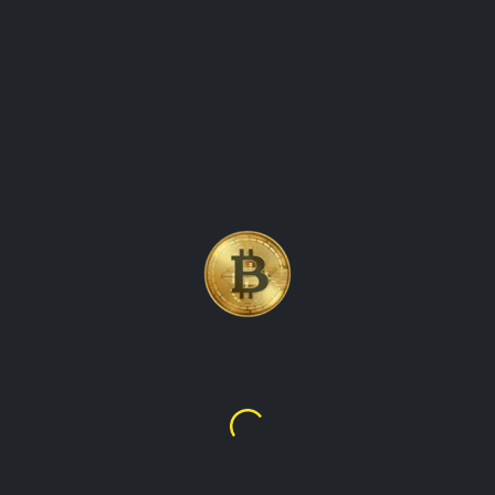
بيتكوين ، العملة المشفرة الأولى
والأكثر شهرة في العالم
Bitcoin
$65,251.63
£3,250,682.29
talupacryptowatch هي الوجهة النهائية لقيم العملة المشفرة
وبيانات السوق في الوقت الفعلي. توفر منصتنا معلومات محدثة
عن أحدث الأسعار وأحجام التداول واتجاهات السوق لجميع العملات
المشفرة الرائدة ، بما في ذلك البيتكوين والإيثيريوم واللايتكوين
والمزيد. سواء كنت متداولًا متمرسًا أو وافدًا جديدًا إلى عالم
التشفير ، فإن talupacryptowatch يجعل من السهل البقاء على