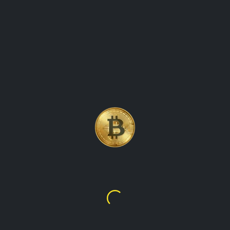
БИТКОИН, ДҮЙНӨДӨГҮ
БИРИНЧИ ЖАНА ЭҢ
БЕЛГИЛҮҮ КРИПТОВАЛЮТА
Bitcoin
$64,159.06
лв5,612,884.78
talupacryptowatch реалдуу убакыт cryptocurrency
баалуулуктар жана рыноктук маалыматтар үчүн акыркы
көздөгөн болуп саналат. биздин платформа бардык
алдыңкы криптовалюталар, анын ичинде биткоин,
ethereum, litecoin жана башкалар үчүн акыркы баалар,