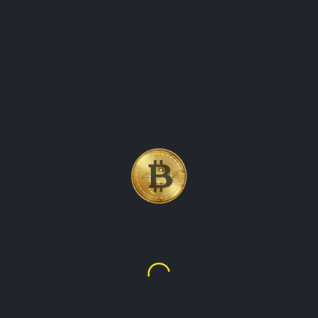
شفرة الأولى والأكثر شهرة في
Bitcoin
$64,824.81
د.م.603,742.76
ية لقيم العملة المشفرة وبيانات السوق في الوقت الفعلي. توفر منصتنا معلوما
تكوين والإيثيريوم واللايتكوين والمزيد. سواء كنت متداولًا متمرسًا أو وا
لبقاء على اطلاع بأحدث تطورات السوق واتخاذ قرارات مستنيرة بشأن استثماراتك
المفضلة والبقاء على اطلاع بأحدث الأخبار والتحليلات من عالم العملا