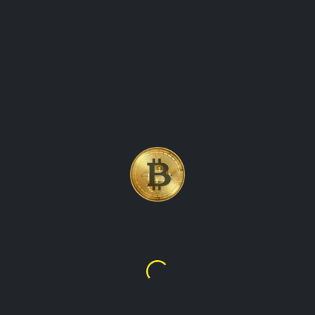
BITCOIN, LA PRIMA E PIÙ
FAMOSA CRIPTOVALUTA AL
MONDO
Bitcoin
$65,098.87
€56,343.52
talupacryptowatch è la destinazione finale per valori di
criptovaluta in tempo reale e dati di mercato. la nostra
piattaforma fornisce informazioni aggiornate sugli ultimi
prezzi, volumi di trading e tendenze di mercato per tutte le
principali criptovalute, inclusi bitcoin, ethereum, litecoin e