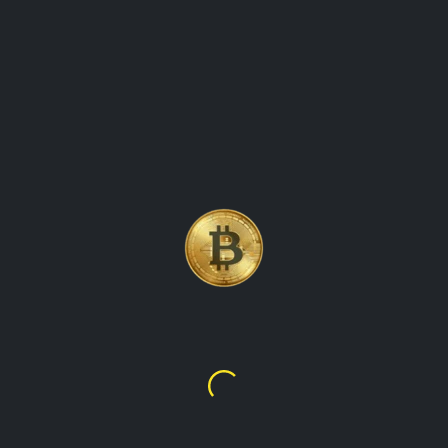
BITCOIN, VÄRLDENS FÖRSTA
OCH MEST VÄLKÄNDA
KRYPTOVALUTA
Bitcoin
$65,077.15
kr616,883.07
talupacryptowatch är den ultimata destinationen för
realtidsvärden för kryptovaluta och marknadsdata. vår
plattform tillhandahåller aktuell information om de senaste
priserna, handelsvolymerna och marknadstrenderna för alla
de ledande kryptovalutorna, inklusive bitcoin, ethereum,